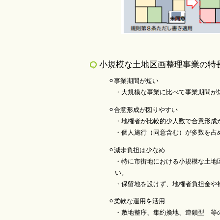
小規模な土地区画整理事業の特
⚪︎事業期間が短い
・大規模な事業に比べて事業期間が短く
⚪︎合意形成が図りやすい
・地権者が比較的少人数で合意形成が
・個人施行（同意含む）が多数を占め
⚪︎減歩負担は少なめ
・特に市街地における小規模な土地区画整
い。
・保留地を設けず、地権者負担金や補助
⚪︎柔軟な運用を活用
・敷地整序、集約換地、連鎖型 等の柔