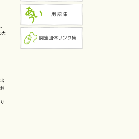
し
の大
創出
を解
がり