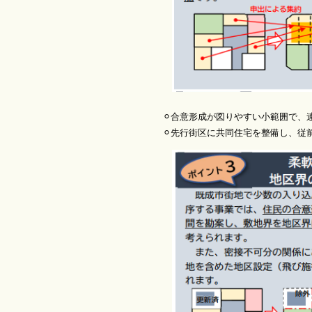
⚪︎合意形成が図りやすい小範囲で、連鎖
⚪︎先行街区に共同住宅を整備し、従前地