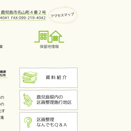
」の
ルの
化す
を進