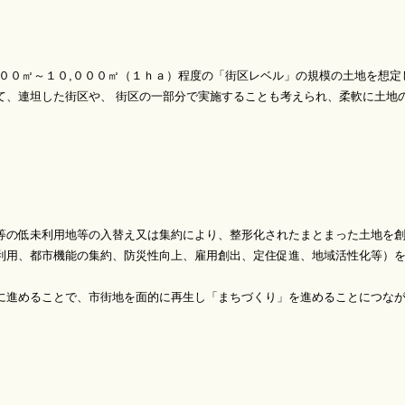
０㎡～１０,０００㎡（１ｈａ）程度の「街区レベル」の規模の土地を想定
、連坦した街区や、 街区の一部分で実施することも考えられ、柔軟に土地
低未利用地等の入替え又は集約により、整形化されたまとまった土地を
用、都市機能の集約、防災性向上、雇用創出、定住促進、地域活性化等）
進めることで、市街地を面的に再生し「まちづくり」を進めることにつな