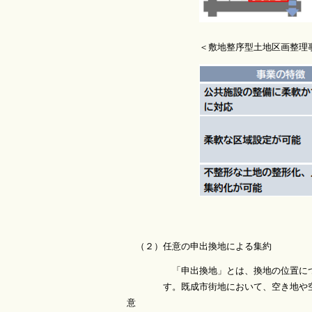
＜敷地整序型土地区画整理事業
（２）任意の申出換地による集約
「申出換地」とは、換地の位置について
す。既成市街地において、空き地や空き家
意