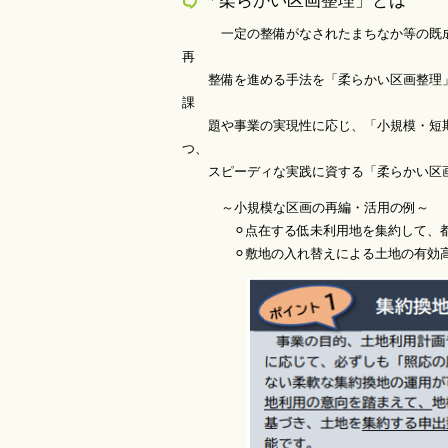
「柔らかい区画整理」とは
一定の整備がなされたまちなか等の既成市
再
整備を進める手法を「柔らかい区画整理」
課
題や事業の実現性に応じ、「小規模・短期
つ、
スピーディな実践に資する「柔らかい区画
～小規模な区画の再編・活用の例～
⚪︎点在する低未利用地を集約して、都市
⚪︎敷地の入れ替えによる土地の有効高